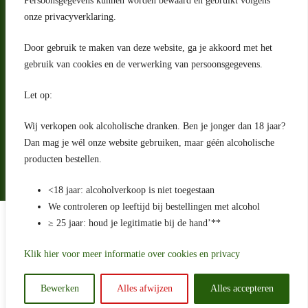
Persoonsgegevens kunnen worden bewaard en gebruikt volgens
2993 LW Barendrecht
Nederland
onze privacyverklaring.
Contact
Door gebruik te maken van deze website, ga je akkoord met het
klantenservice@portugeseproducten.nl
gebruik van cookies en de verwerking van persoonsgegevens.
Facebook
Informatie
Let op:
Algemene voorwaarden
Privacyverklaring
Wij verkopen ook alcoholische dranken. Ben je jonger dan 18 jaar?
Herroepingsrecht
Dan mag je wél onze website gebruiken, maar géén alcoholische
producten bestellen.
Bij bezorging van alcoholhoudende dranken voert de bezorger
een age check uit
<18 jaar: alcoholverkoop is niet toegestaan
We controleren op leeftijd bij bestellingen met alcohol
Algemene voorwaarden
≥ 25 jaar: houd je legitimatie bij de hand’**
Privacyverklaring
Sitemap
Betaling en levering
Klik hier voor meer informatie over cookies en privacy
Ontwikkeld door
Best4u Media
Bewerken
Alles afwijzen
Alles accepteren