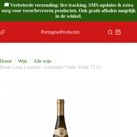
Ga
🚚 Verbeterde verzending: live tracking, SMS-updates & extra
naar
zorg voor verse/bevroren producten. Ook gratis afhalen mogelijk
de
in de winkel.
inhoud
PortugeseProducten
Winkelwa
Home
/
Wijn
/
Alle wijn
/
Ponte Lima Loureiro / Alvarinho Vinho Verde 75 Cl