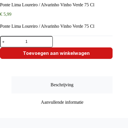
Ponte Lima Loureiro / Alvarinho Vinho Verde 75 Cl
€
5,99
Ponte Lima Loureiro / Alvarinho Vinho Verde 75 Cl
Ponte
Lima
Loureiro
/
Toevoegen aan winkelwagen
Alvarinho
Vinho
Verde
75
Cl
aantal
Beschrijving
Aanvullende informatie