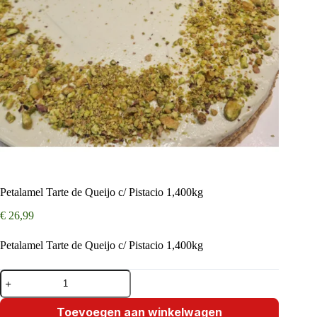
Petalamel Tarte de Queijo c/ Pistacio 1,400kg
€
26,99
Petalamel Tarte de Queijo c/ Pistacio 1,400kg
Petalamel
Tarte
de
Queijo
Toevoegen aan winkelwagen