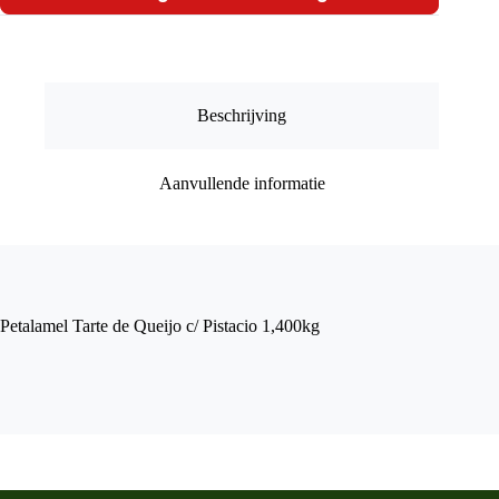
c/
Pistacio
1,400kg
aantal
Beschrijving
Aanvullende informatie
Petalamel Tarte de Queijo c/ Pistacio 1,400kg