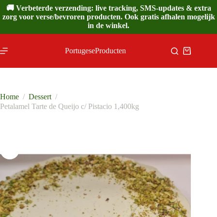
Ga
🚚 Verbeterde verzending: live tracking, SMS-updates & extra
naar
zorg voor verse/bevroren producten. Ook gratis afhalen mogelijk
de
in de winkel.
inhoud
PortugeseProducten
Winkelwa
Home
/
Dessert
/
Petalamel Tarte de Queijo c/ Pistacio 1,400kg