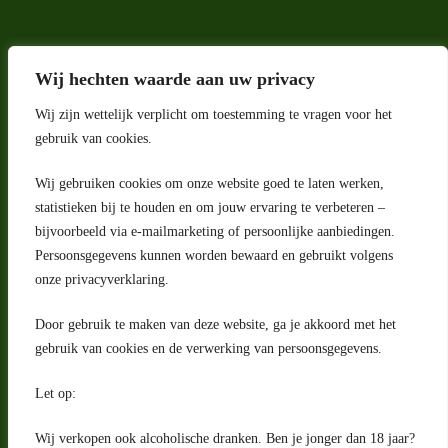
Wij hechten waarde aan uw privacy
Wij zijn wettelijk verplicht om toestemming te vragen voor het
gebruik van cookies.
Wij gebruiken cookies om onze website goed te laten werken,
Adres
statistieken bij te houden en om jouw ervaring te verbeteren –
bijvoorbeeld via e-mailmarketing of persoonlijke aanbiedingen.
Riga 4 E
Persoonsgegevens kunnen worden bewaard en gebruikt volgens
2993 LW Barendrecht
Nederland
onze privacyverklaring.
Contact
Door gebruik te maken van deze website, ga je akkoord met het
klantenservice@portugeseproducten.nl
gebruik van cookies en de verwerking van persoonsgegevens.
Facebook
Informatie
Let op:
Algemene voorwaarden
Privacyverklaring
Wij verkopen ook alcoholische dranken. Ben je jonger dan 18 jaar?
Herroepingsrecht