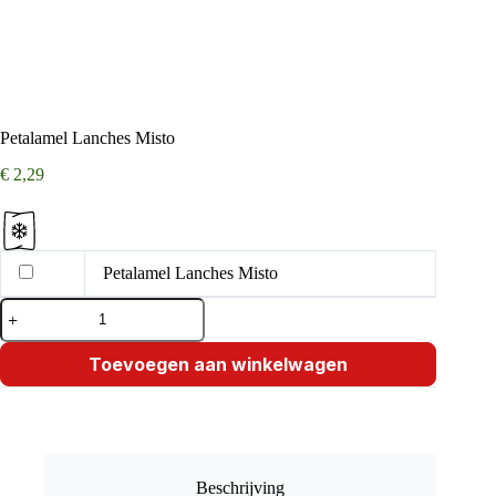
Petalamel Lanches Misto
€
2,29
Petalamel Lanches Misto
Petalamel
Lanches
Misto
aantal
Toevoegen aan winkelwagen
Beschrijving