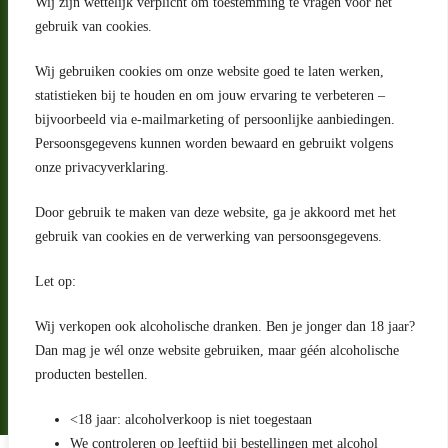
Wij zijn wettelijk verplicht om toestemming te vragen voor het
gebruik van cookies.
Wij gebruiken cookies om onze website goed te laten werken,
statistieken bij te houden en om jouw ervaring te verbeteren –
Adres
bijvoorbeeld via e-mailmarketing of persoonlijke aanbiedingen.
Riga 4 E
Persoonsgegevens kunnen worden bewaard en gebruikt volgens
2993 LW Barendrecht
Nederland
onze privacyverklaring.
Contact
Door gebruik te maken van deze website, ga je akkoord met het
klantenservice@portugeseproducten.nl
gebruik van cookies en de verwerking van persoonsgegevens.
Facebook
Informatie
Let op:
Algemene voorwaarden
Privacyverklaring
Wij verkopen ook alcoholische dranken. Ben je jonger dan 18 jaar?
Herroepingsrecht
Dan mag je wél onze website gebruiken, maar géén alcoholische
producten bestellen.
Bij bezorging van alcoholhoudende dranken voert de bezorger
een age check uit
<18 jaar: alcoholverkoop is niet toegestaan
We controleren op leeftijd bij bestellingen met alcohol