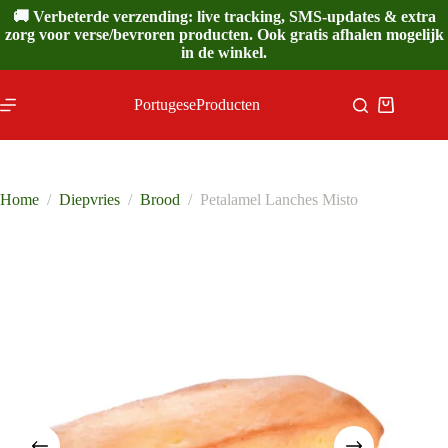
Ga
🚚 Verbeterde verzending: live tracking, SMS-updates & extra
naar
zorg voor verse/bevroren producten. Ook gratis afhalen mogelijk
de
in de winkel.
inhoud
PortugeseProducten
Winkelwa
Home
/
Diepvries
/
Brood
/
Petalamel Lanches Misto