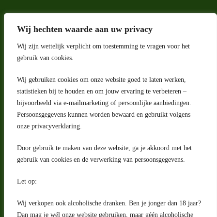
Wij hechten waarde aan uw privacy
Wij zijn wettelijk verplicht om toestemming te vragen voor het
gebruik van cookies.
Wij gebruiken cookies om onze website goed te laten werken,
Adres
statistieken bij te houden en om jouw ervaring te verbeteren –
bijvoorbeeld via e-mailmarketing of persoonlijke aanbiedingen.
Riga 4 E
Persoonsgegevens kunnen worden bewaard en gebruikt volgens
2993 LW Barendrecht
Nederland
onze privacyverklaring.
Contact
Door gebruik te maken van deze website, ga je akkoord met het
klantenservice@portugeseproducten.nl
gebruik van cookies en de verwerking van persoonsgegevens.
Facebook
Informatie
Let op:
Algemene voorwaarden
Privacyverklaring
Wij verkopen ook alcoholische dranken. Ben je jonger dan 18 jaar?
Herroepingsrecht
Dan mag je wél onze website gebruiken, maar géén alcoholische