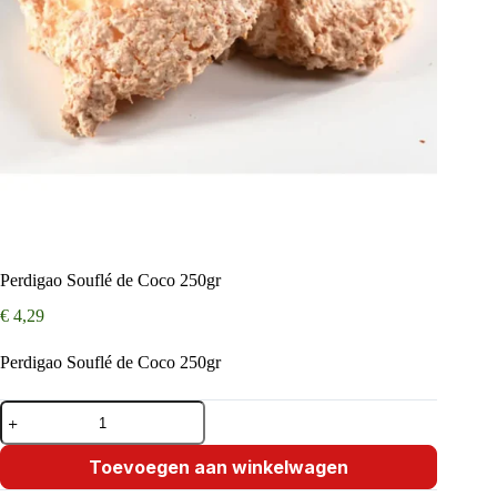
Perdigao Souflé de Coco 250gr
€
4,29
Perdigao Souflé de Coco 250gr
Perdigao
Souflé
de
Coco
Toevoegen aan winkelwagen
250gr