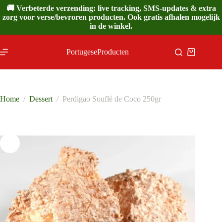
Ga
🚚 Verbeterde verzending: live tracking, SMS-updates & extra
naar
zorg voor verse/bevroren producten. Ook gratis afhalen mogelijk
de
in de winkel.
inhoud
PortugeseProducten
Winkelwa
Home
/
Dessert
/
Perdigao Souflé de Coco 250gr