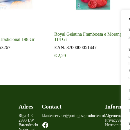
Royal Gelatina Framboesa e Morango
Tradicional 198 Gr
114 Gr
53267
EAN:
8700000051447
€
2,29
Adres
Contact
Informati
Riga 4 E
klantenservice@portugeseproducten.nl
Algemene voo
2993 LW
Privacyverklar
Facebook
Barendrecht
Herroepingsrec
Nederland