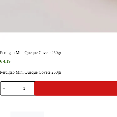
Perdigao Mini Queque Covete 250gr
€
4,19
Perdigao Mini Queque Covete 250gr
Perdigao
Mini
Queque
Covete
250gr
aantal