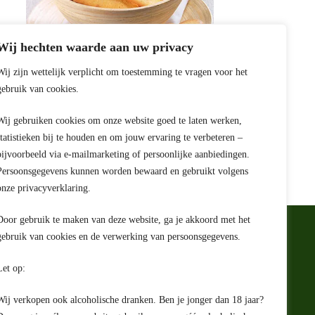
Wij hechten waarde aan uw privacy
Wij zijn wettelijk verplicht om toestemming te vragen voor het
Princesa do Douro Linguas de Veado 250
gebruik van cookies.
Gr
EAN:
8700000054653
Wij gebruiken cookies om onze website goed te laten werken,
€
2,99
statistieken bij te houden en om jouw ervaring te verbeteren –
bijvoorbeeld via e-mailmarketing of persoonlijke aanbiedingen.
Persoonsgegevens kunnen worden bewaard en gebruikt volgens
onze privacyverklaring.
Door gebruik te maken van deze website, ga je akkoord met het
gebruik van cookies en de verwerking van persoonsgegevens.
e
Let op:
rwaarden
ing
Wij verkopen ook alcoholische dranken. Ben je jonger dan 18 jaar?
ht