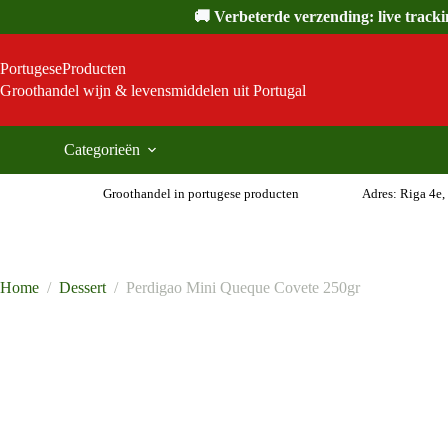
Ga
🚚 Verbeterde verzending: live track
naar
de
inhoud
PortugeseProducten
Groothandel wijn & levensmiddelen uit Portugal
Categorieën
Groothandel in portugese producten
Adres: Riga 4e,
Home
/
Dessert
/
Perdigao Mini Queque Covete 250gr