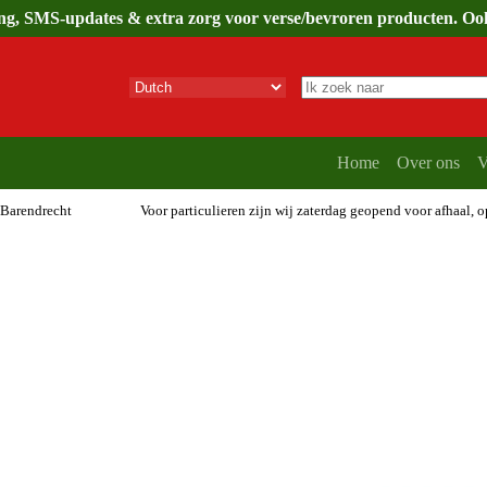
ing, SMS-updates & extra zorg voor verse/bevroren producten. Ook 
Geen
resultaten
Home
Over ons
V
 Barendrecht
Voor particulieren zijn wij zaterdag geopend voor afhaal, 