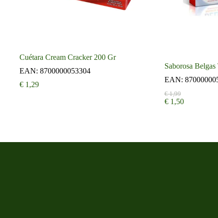
Cuétara Cream Cracker 200 Gr
Saborosa Belgas 
EAN:
8700000053304
EAN:
87000000
€
1,29
Oorspronkelijke
Huidige
€
1,99
€
1,50
prijs
prijs
was:
is:
€ 1,99.
€ 1,50.