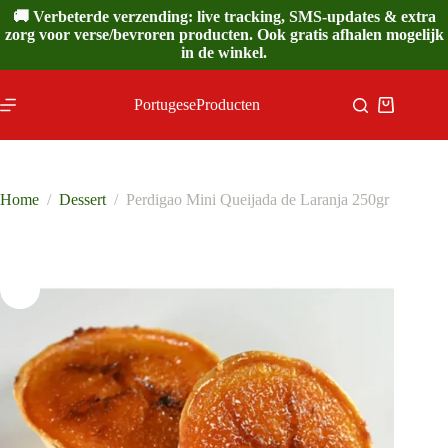
Ga
🚚 Verbeterde verzending: live tracking, SMS-updates & extra
naar
zorg voor verse/bevroren producten. Ook gratis afhalen mogelijk
de
in de winkel.
inhoud
PortugeseProducten
Winkelwa
Home
/
Dessert
/
Perdigao Mini Queijada de Laranja 250gr