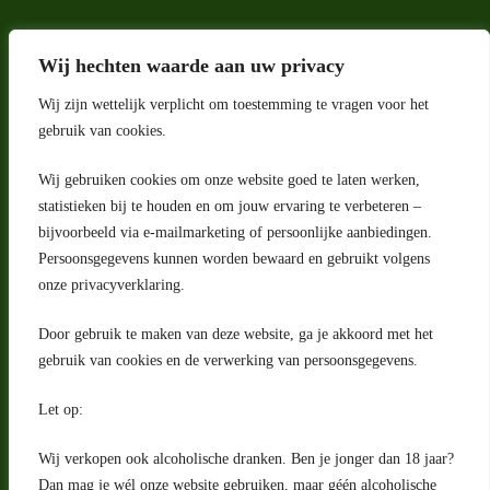
Wij hechten waarde aan uw privacy
Wij zijn wettelijk verplicht om toestemming te vragen voor het
gebruik van cookies.
Wij gebruiken cookies om onze website goed te laten werken,
Adres
statistieken bij te houden en om jouw ervaring te verbeteren –
bijvoorbeeld via e-mailmarketing of persoonlijke aanbiedingen.
Riga 4 E
Persoonsgegevens kunnen worden bewaard en gebruikt volgens
2993 LW Barendrecht
Nederland
onze privacyverklaring.
Contact
Door gebruik te maken van deze website, ga je akkoord met het
klantenservice@portugeseproducten.nl
gebruik van cookies en de verwerking van persoonsgegevens.
Facebook
Informatie
Let op:
Algemene voorwaarden
Privacyverklaring
Wij verkopen ook alcoholische dranken. Ben je jonger dan 18 jaar?
Herroepingsrecht
Dan mag je wél onze website gebruiken, maar géén alcoholische