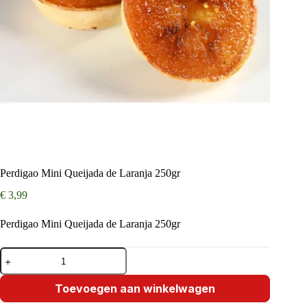
Perdigao Mini Queijada de Laranja 250gr
€
3,99
Perdigao Mini Queijada de Laranja 250gr
Perdigao
Mini
Queijada
de
Toevoegen aan winkelwagen
Laranja