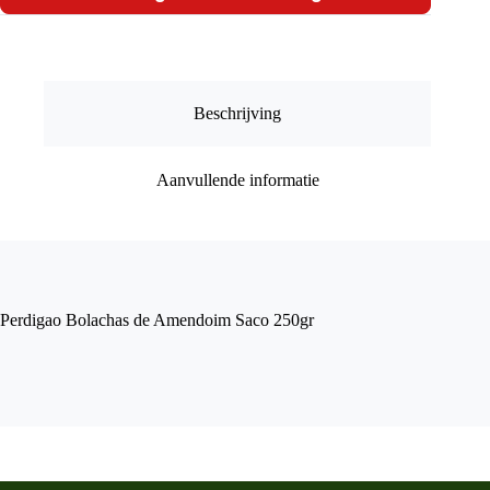
Saco
250gr
aantal
Beschrijving
Aanvullende informatie
Perdigao Bolachas de Amendoim Saco 250gr