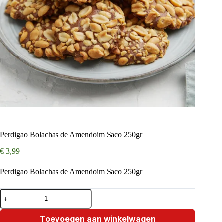
Perdigao Bolachas de Amendoim Saco 250gr
€
3,99
Perdigao Bolachas de Amendoim Saco 250gr
Perdigao
Bolachas
de
Amendoim
Toevoegen aan winkelwagen