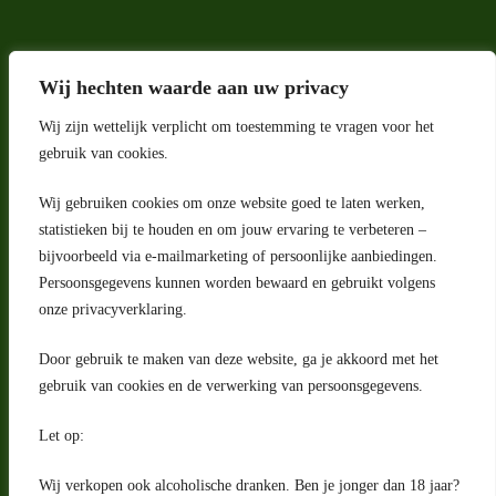
Wij hechten waarde aan uw privacy
Wij zijn wettelijk verplicht om toestemming te vragen voor het
gebruik van cookies.
Wij gebruiken cookies om onze website goed te laten werken,
Adres
statistieken bij te houden en om jouw ervaring te verbeteren –
bijvoorbeeld via e-mailmarketing of persoonlijke aanbiedingen.
Riga 4 E
Persoonsgegevens kunnen worden bewaard en gebruikt volgens
2993 LW Barendrecht
Nederland
onze privacyverklaring.
Contact
Door gebruik te maken van deze website, ga je akkoord met het
klantenservice@portugeseproducten.nl
gebruik van cookies en de verwerking van persoonsgegevens.
Facebook
Informatie
Let op:
Algemene voorwaarden
Privacyverklaring
Wij verkopen ook alcoholische dranken. Ben je jonger dan 18 jaar?
Herroepingsrecht