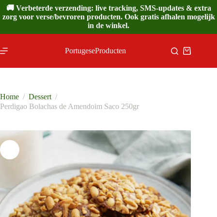
Ga
🚚 Verbeterde verzending: live tracking, SMS-updates & extra
naar
zorg voor verse/bevroren producten. Ook gratis afhalen mogelijk
de
in de winkel.
inhoud
PortugeseProducten
Winkelwa
Home
/
Dessert
/
Perdigao Bolachas de Amendoim Saco 250gr