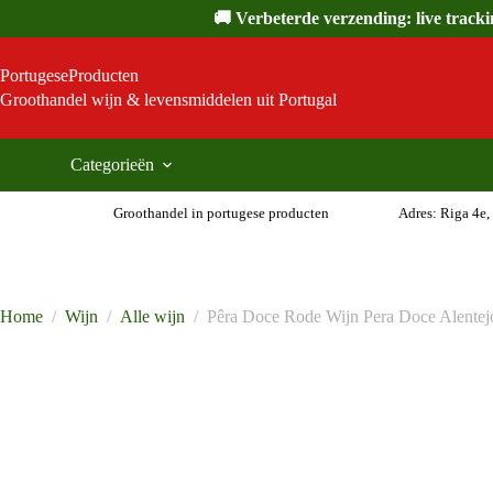
Ga
🚚 Verbeterde verzending: live track
naar
de
inhoud
PortugeseProducten
Groothandel wijn & levensmiddelen uit Portugal
Categorieën
Groothandel in portugese producten
Adres: Riga 4e,
Home
/
Wijn
/
Alle wijn
/
Pêra Doce Rode Wijn Pera Doce Alentejo