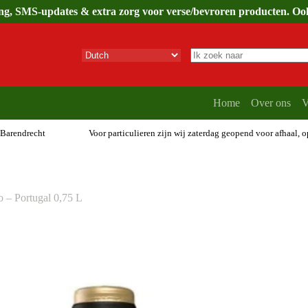
ing, SMS-updates & extra zorg voor verse/bevroren producten. Ook 
Geen
resultaten
Home
Over ons
V
 Barendrecht
Voor particulieren zijn wij zaterdag geopend voor afhaal, 
 – Portugal 0,75 L