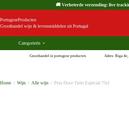
Ga
🚚 Verbeterde verzending: live track
naar
de
inhoud
PortugeseProducten
Groothandel wijn & levensmiddelen uit Portugal
Categorieën
Groothandel in portugese producten
Adres: Riga 4e,
Home
/
Wijn
/
Alle wijn
/
Pera Doce Tinto Especial 75cl