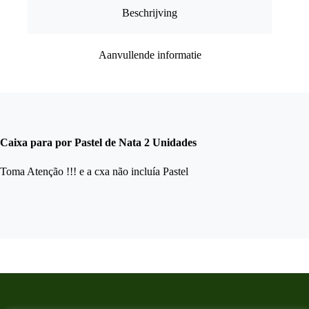
a
Beschrijving
Caixa
)
aantal
Aanvullende informatie
Caixa para por Pastel de Nata 2 Unidades
Toma Atenção !!! e a cxa não incluía Pastel