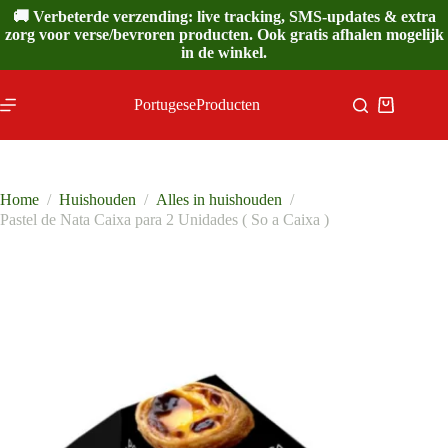
Ga
🚚 Verbeterde verzending: live tracking, SMS-updates & extra
naar
zorg voor verse/bevroren producten. Ook gratis afhalen mogelijk
de
in de winkel.
inhoud
PortugeseProducten
Winkelwa
Home
/
Huishouden
/
Alles in huishouden
/
Pastel de Nata Caixa para 2 Unidades ( So a Caixa )