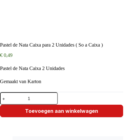
Pastel de Nata Caixa para 2 Unidades ( So a Caixa )
€
0,49
Pastel de Nata Caixa 2 Unidades
Gemaakt van Karton
Pastel
de
Nata
Caixa
Toevoegen aan winkelwagen
para
2
Unidades
(
So