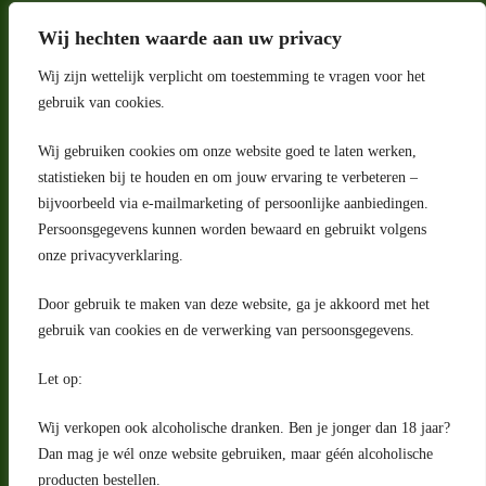
Wij hechten waarde aan uw privacy
Wij zijn wettelijk verplicht om toestemming te vragen voor het
gebruik van cookies.
Wij gebruiken cookies om onze website goed te laten werken,
statistieken bij te houden en om jouw ervaring te verbeteren –
Adres
bijvoorbeeld via e-mailmarketing of persoonlijke aanbiedingen.
Riga 4 E
Persoonsgegevens kunnen worden bewaard en gebruikt volgens
2993 LW Barendrecht
Nederland
onze privacyverklaring.
Contact
Door gebruik te maken van deze website, ga je akkoord met het
klantenservice@portugeseproducten.nl
gebruik van cookies en de verwerking van persoonsgegevens.
Facebook
Informatie
Let op:
Algemene voorwaarden
Privacyverklaring
Wij verkopen ook alcoholische dranken. Ben je jonger dan 18 jaar?
Herroepingsrecht
Dan mag je wél onze website gebruiken, maar géén alcoholische
producten bestellen.