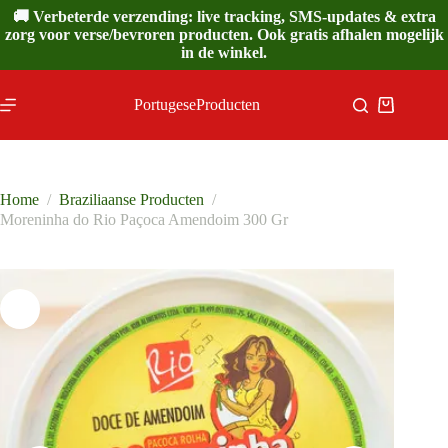
Ga
🚚 Verbeterde verzending: live tracking, SMS-updates & extra
naar
zorg voor verse/bevroren producten. Ook gratis afhalen mogelijk
de
in de winkel.
inhoud
PortugeseProducten
Winkelwa
Home
/
Braziliaanse Producten
/
Moreninha do Rio Paçoca Amendoim 300 Gr