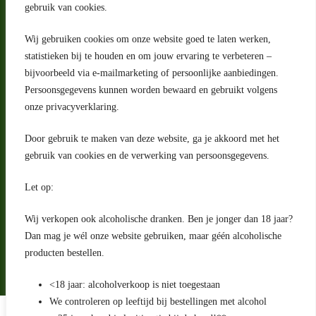
gebruik van cookies.
Wij gebruiken cookies om onze website goed te laten werken,
statistieken bij te houden en om jouw ervaring te verbeteren –
Adres
bijvoorbeeld via e-mailmarketing of persoonlijke aanbiedingen.
Riga 4 E
Persoonsgegevens kunnen worden bewaard en gebruikt volgens
2993 LW Barendrecht
Nederland
onze privacyverklaring.
Contact
Door gebruik te maken van deze website, ga je akkoord met het
klantenservice@portugeseproducten.nl
gebruik van cookies en de verwerking van persoonsgegevens.
Facebook
Informatie
Let op:
Algemene voorwaarden
Privacyverklaring
Wij verkopen ook alcoholische dranken. Ben je jonger dan 18 jaar?
Herroepingsrecht
Dan mag je wél onze website gebruiken, maar géén alcoholische
producten bestellen.
Bij bezorging van alcoholhoudende dranken voert de bezorger
een age check uit
<18 jaar: alcoholverkoop is niet toegestaan
We controleren op leeftijd bij bestellingen met alcohol