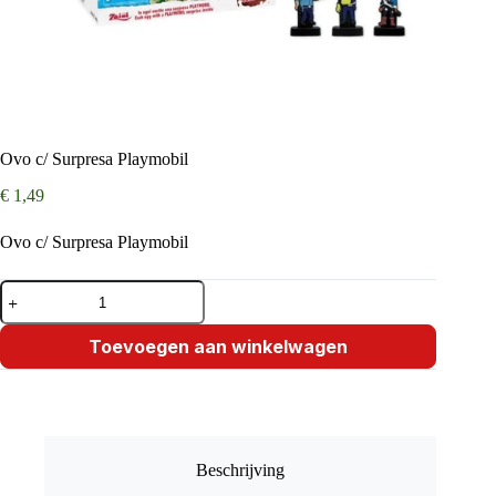
Ovo c/ Surpresa Playmobil
€
1,49
Ovo c/ Surpresa Playmobil
Ovo
c/
Surpresa
Playmobil
Toevoegen aan winkelwagen
aantal
Beschrijving