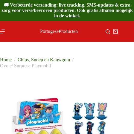
Ga
🚚 Verbeterde verzending: live tracking, SMS-updates & extra
naar
zorg voor verse/bevroren producten. Ook gratis afhalen mogelijk
de
in de winkel.
inhoud
PortugeseProducten
Winkelwa
Home
/
Chips, Snoep en Kauwgom
/
Ovo c/ Surpresa Playmobil