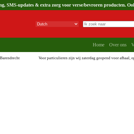
ing, SMS-updates & extra zorg voor verse/bevroren producten. Ook 
Geen
resultaten
Home
Over ons
V
 Barendrecht
Voor particulieren zijn wij zaterdag geopend voor afhaal, 