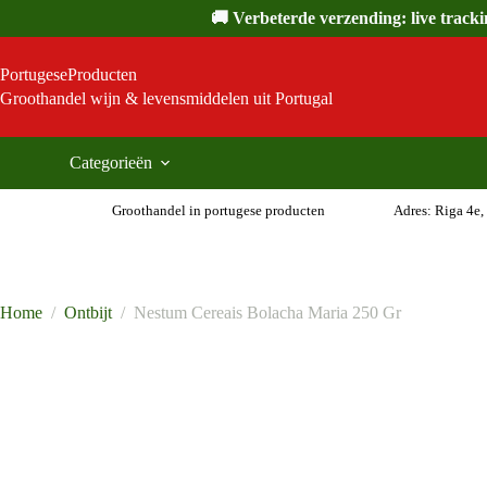
Ga
🚚 Verbeterde verzending: live track
naar
de
inhoud
PortugeseProducten
Groothandel wijn & levensmiddelen uit Portugal
Categorieën
Groothandel in portugese producten
Adres: Riga 4e,
Home
/
Ontbijt
/
Nestum Cereais Bolacha Maria 250 Gr