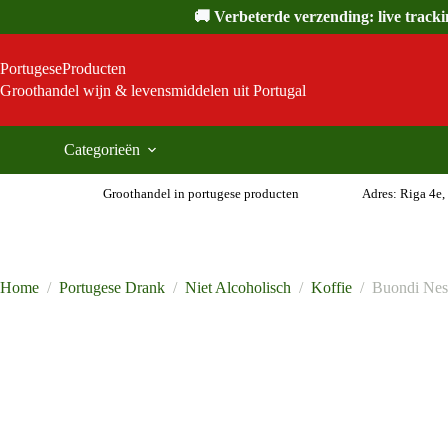
Ga
🚚 Verbeterde verzending: live track
naar
de
inhoud
PortugeseProducten
Groothandel wijn & levensmiddelen uit Portugal
Categorieën
Groothandel in portugese producten
Adres: Riga 4e,
Home
/
Portugese Drank
/
Niet Alcoholisch
/
Koffie
/
Buondi Nesp