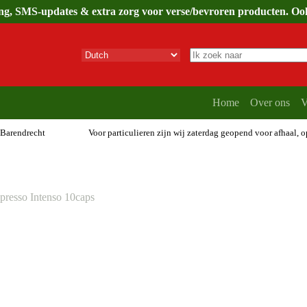
ing, SMS-updates & extra zorg voor verse/bevroren producten. Ook 
Geen
resultaten
Home
Over ons
V
 Barendrecht
Voor particulieren zijn wij zaterdag geopend voor afhaal, 
resso Intenso 10caps