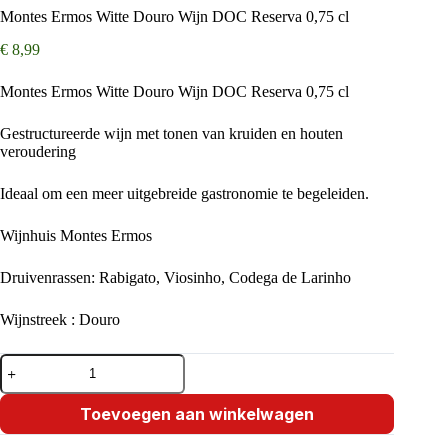
Montes Ermos Witte Douro Wijn DOC Reserva 0,75 cl
€
8,99
Montes Ermos Witte Douro Wijn DOC Reserva 0,75 cl
Gestructureerde wijn met tonen van kruiden en houten
veroudering
Ideaal om een ​​meer uitgebreide gastronomie te begeleiden.
Wijnhuis Montes Ermos
Druivenrassen: Rabigato, Viosinho, Codega de Larinho
Wijnstreek : Douro
Montes
Ermos
Witte
Douro
Toevoegen aan winkelwagen
Wijn
DOC