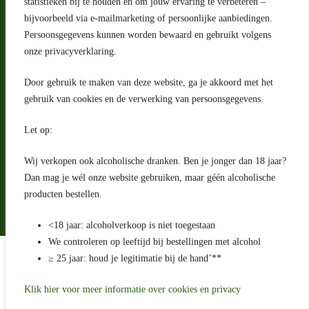
Adres
statistieken bij te houden en om jouw ervaring te verbeteren –
bijvoorbeeld via e-mailmarketing of persoonlijke aanbiedingen.
Riga 4 E
Persoonsgegevens kunnen worden bewaard en gebruikt volgens
2993 LW Barendrecht
Nederland
onze privacyverklaring.
Contact
Door gebruik te maken van deze website, ga je akkoord met het
klantenservice@portugeseproducten.nl
gebruik van cookies en de verwerking van persoonsgegevens.
Facebook
Informatie
Let op:
Algemene voorwaarden
Privacyverklaring
Wij verkopen ook alcoholische dranken. Ben je jonger dan 18 jaar?
Herroepingsrecht
Dan mag je wél onze website gebruiken, maar géén alcoholische
producten bestellen.
Bij bezorging van alcoholhoudende dranken voert de bezorger
een age check uit
<18 jaar: alcoholverkoop is niet toegestaan
We controleren op leeftijd bij bestellingen met alcohol
Algemene voorwaarden
≥ 25 jaar: houd je legitimatie bij de hand’**
Privacyverklaring
Sitemap
Betaling en levering
Klik hier voor meer informatie over cookies en privacy
Ontwikkeld door
Best4u Media