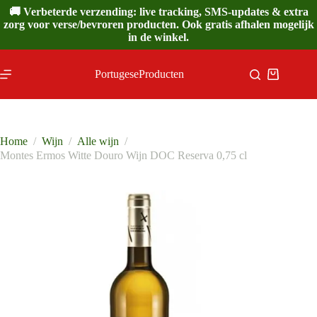
Ga
🚚 Verbeterde verzending: live tracking, SMS-updates & extra
naar
zorg voor verse/bevroren producten. Ook gratis afhalen mogelijk
de
in de winkel.
inhoud
PortugeseProducten
Winkelwa
Home
/
Wijn
/
Alle wijn
/
Montes Ermos Witte Douro Wijn DOC Reserva 0,75 cl