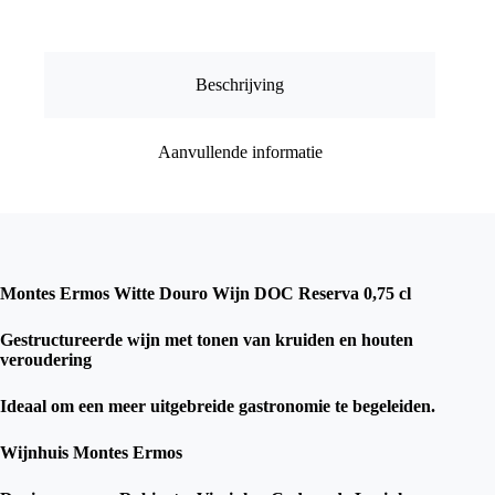
Reserva
0,75
cl
aantal
Beschrijving
Aanvullende informatie
Montes Ermos Witte Douro Wijn DOC Reserva 0,75 cl
Gestructureerde wijn met tonen van kruiden en houten
veroudering
Ideaal om een ​​meer uitgebreide gastronomie te begeleiden.
Wijnhuis Montes Ermos