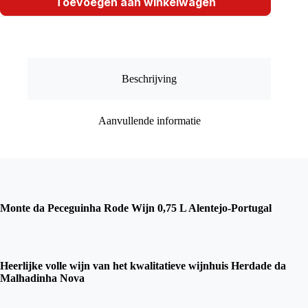
Rode
Toevoegen aan winkelwagen
Wijn
0,75
L
Alentejo-
Portugal
aantal
Beschrijving
Aanvullende informatie
Monte da Peceguinha Rode Wijn 0,75 L Alentejo-Portugal
Heerlijke volle wijn van het kwalitatieve wijnhuis Herdade da
Malhadinha Nova