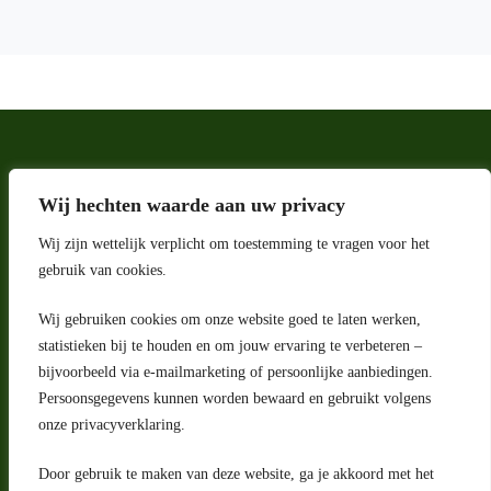
Wij hechten waarde aan uw privacy
Wij zijn wettelijk verplicht om toestemming te vragen voor het
gebruik van cookies.
Wij gebruiken cookies om onze website goed te laten werken,
statistieken bij te houden en om jouw ervaring te verbeteren –
Adres
bijvoorbeeld via e-mailmarketing of persoonlijke aanbiedingen.
Riga 4 E
Persoonsgegevens kunnen worden bewaard en gebruikt volgens
2993 LW Barendrecht
Nederland
onze privacyverklaring.
Contact
Door gebruik te maken van deze website, ga je akkoord met het
klantenservice@portugeseproducten.nl