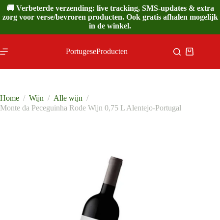
Ga
🚚 Verbeterde verzending: live tracking, SMS-updates & extra
naar
zorg voor verse/bevroren producten. Ook gratis afhalen mogelijk
de
in de winkel.
inhoud
PortugeseProducten
Winkelwa
Home
/
Wijn
/
Alle wijn
/
Monte da Peceguinha Rode Wijn 0,75 L Alentejo-Portugal