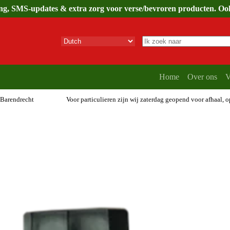
ing, SMS-updates & extra zorg voor verse/bevroren producten. Ook 
Geen
resultaten
Home
Over ons
V
 Barendrecht
Voor particulieren zijn wij zaterdag geopend voor afhaal, 