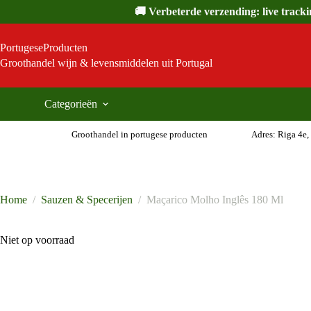
Ga
🚚 Verbeterde verzending: live track
naar
de
inhoud
PortugeseProducten
Groothandel wijn & levensmiddelen uit Portugal
Categorieën
Groothandel in portugese producten
Adres: Riga 4e,
Home
/
Sauzen & Specerijen
/
Maçarico Molho Inglês 180 Ml
Niet op voorraad