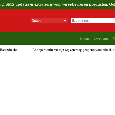
ing, SMS-updates & extra zorg voor verse/bevroren producten. Ook 
Geen
resultaten
Home
Over ons
V
 Barendrecht
Voor particulieren zijn wij zaterdag geopend voor afhaal, 