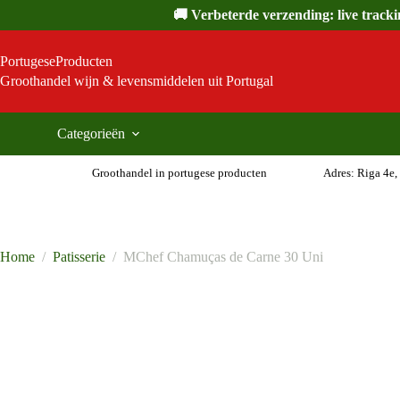
Ga
🚚 Verbeterde verzending: live track
naar
de
inhoud
PortugeseProducten
Groothandel wijn & levensmiddelen uit Portugal
Categorieën
Groothandel in portugese producten
Adres: Riga 4e,
Home
/
Patisserie
/
MChef Chamuças de Carne 30 Uni