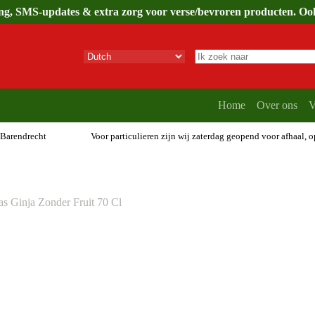
ing, SMS-updates & extra zorg voor verse/bevroren producten. Ook 
Geen
resultaten
Home
Over ons
V
 Barendrecht
Voor particulieren zijn wij zaterdag geopend voor afhaal, 
s Ginja Zonder Fruit 70 Cl