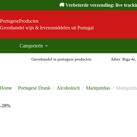
Ga
🚚 Verbeterde verzending: live track
naar
de
inhoud
PortugeseProducten
Groothandel wijn & levensmiddelen uit Portugal
Categorieën
Groothandel in portugese producten
Adres: Riga 4e,
Home
/
Portugese Drank
/
Alcoholisch
/
Mariquinhas
/
Mariquinha
-28%