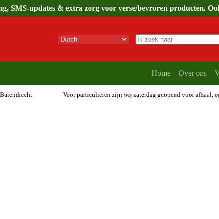
ing, SMS-updates & extra zorg voor verse/bevroren producten. Ook 
Geen
resultaten
Home
Over ons
V
 Barendrecht
Voor particulieren zijn wij zaterdag geopend voor afhaal, 