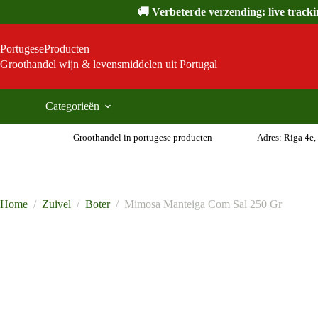
Ga
🚚 Verbeterde verzending: live track
naar
de
inhoud
PortugeseProducten
Groothandel wijn & levensmiddelen uit Portugal
Categorieën
Groothandel in portugese producten
Adres: Riga 4e,
Home
/
Zuivel
/
Boter
/
Mimosa Manteiga Com Sal 250 Gr