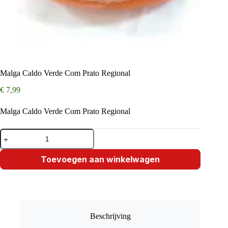
Malga Caldo Verde Com Prato Regional
€
7,99
Malga Caldo Verde Com Prato Regional
Malga
Caldo
Verde
Com
Toevoegen aan winkelwagen
Prato
Regional
aantal
Beschrijving