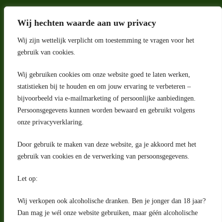
Wij hechten waarde aan uw privacy
Wij zijn wettelijk verplicht om toestemming te vragen voor het
gebruik van cookies.
Wij gebruiken cookies om onze website goed te laten werken,
Adres
statistieken bij te houden en om jouw ervaring te verbeteren –
bijvoorbeeld via e-mailmarketing of persoonlijke aanbiedingen.
Riga 4 E
Persoonsgegevens kunnen worden bewaard en gebruikt volgens
2993 LW Barendrecht
Nederland
onze privacyverklaring.
Contact
Door gebruik te maken van deze website, ga je akkoord met het
klantenservice@portugeseproducten.nl
gebruik van cookies en de verwerking van persoonsgegevens.
Facebook
Informatie
Let op:
Algemene voorwaarden
Privacyverklaring
Wij verkopen ook alcoholische dranken. Ben je jonger dan 18 jaar?
Herroepingsrecht
Dan mag je wél onze website gebruiken, maar géén alcoholische