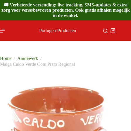
Ga
🚚 Verbeterde verzending: live tracking, SMS-updates & extra
naar
zorg voor verse/bevroren producten. Ook gratis afhalen mogelijk
de
in de winkel.
inhoud
PortugeseProducten
Winkelwa
Home
/
Aardewerk
/
Malga Caldo Verde Com Prato Regional