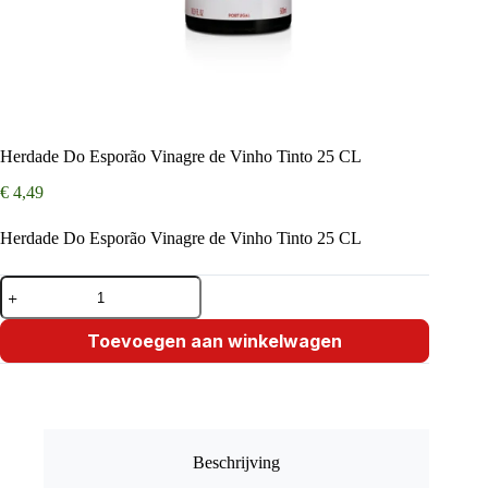
Herdade Do Esporão Vinagre de Vinho Tinto 25 CL
€
4,49
Herdade Do Esporão Vinagre de Vinho Tinto 25 CL
Herdade
Do
Esporão
Vinagre
Toevoegen aan winkelwagen
de
Vinho
Tinto
25
CL
aantal
Beschrijving