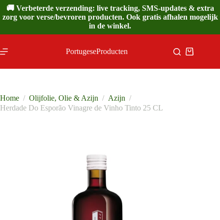
Ga
🚚 Verbeterde verzending: live tracking, SMS-updates & extra
naar
zorg voor verse/bevroren producten. Ook gratis afhalen mogelijk
de
in de winkel.
inhoud
PortugeseProducten
Winkelwa
Home
/
Olijfolie, Olie & Azijn
/
Azijn
/
Herdade Do Esporão Vinagre de Vinho Tinto 25 CL