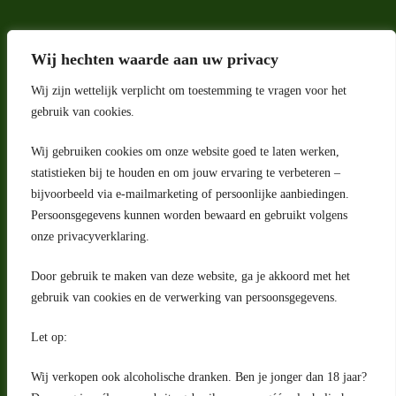
Wij hechten waarde aan uw privacy
Wij zijn wettelijk verplicht om toestemming te vragen voor het
gebruik van cookies.
Wij gebruiken cookies om onze website goed te laten werken,
statistieken bij te houden en om jouw ervaring te verbeteren –
Adres
bijvoorbeeld via e-mailmarketing of persoonlijke aanbiedingen.
Riga 4 E
Persoonsgegevens kunnen worden bewaard en gebruikt volgens
2993 LW Barendrecht
Nederland
onze privacyverklaring.
Contact
Door gebruik te maken van deze website, ga je akkoord met het
klantenservice@portugeseproducten.nl
gebruik van cookies en de verwerking van persoonsgegevens.
Facebook
Informatie
Let op:
Algemene voorwaarden
Privacyverklaring
Wij verkopen ook alcoholische dranken. Ben je jonger dan 18 jaar?
Herroepingsrecht