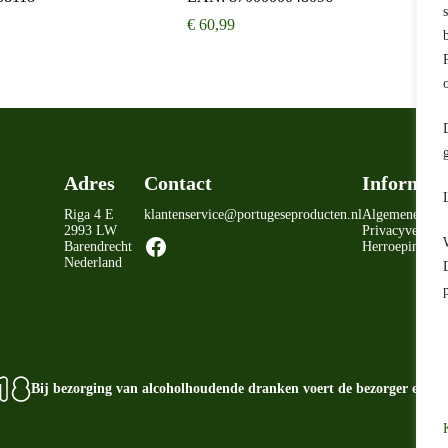
€
60,99
Adres
Contact
Informati
Riga 4 E
klantenservice@portugeseproducten.nl
Algemene voo
2993 LW
Privacyverklar
Facebook
Barendrecht
Herroepingsrec
Nederland
Bij bezorging van alcoholhoudende dranken voert de bezorger een ag