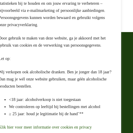
statistieken bij te houden en om jouw ervaring te verbeteren –
€
10,69
bijvoorbeeld via e-mailmarketing of persoonlijke aanbiedingen.
Persoonsgegevens kunnen worden bewaard en gebruikt volgens
onze privacyverklaring.
Door gebruik te maken van deze website, ga je akkoord met het
gebruik van cookies en de verwerking van persoonsgegevens.
e
Let op:
rwaarden
ing
Wij verkopen ook alcoholische dranken. Ben je jonger dan 18 jaar?
ht
Dan mag je wél onze website gebruiken, maar géén alcoholische
producten bestellen.
<18 jaar: alcoholverkoop is niet toegestaan
We controleren op leeftijd bij bestellingen met alcohol
≥ 25 jaar: houd je legitimatie bij de hand’**
e check uit
Klik hier voor meer informatie over cookies en privacy