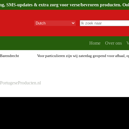
ing, SMS-updates & extra zorg voor verse/bevroren producten. Ook 
Geen
resultaten
Home
Over ons
V
 Barendrecht
Voor particulieren zijn wij zaterdag geopend voor afhaal, 
PortugeseProducten.nl