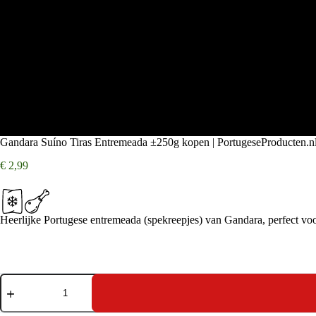
Gandara Suíno Tiras Entremeada ±250g kopen | PortugeseProducten.n
€
2,99
Heerlijke Portugese entremeada (spekreepjes) van Gandara, perfect voor
Gandara
Suíno
Tiras
Entremeada