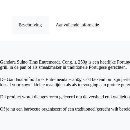
±250g
kopen
|
PortugeseProducten.nl
aantal
Beschrijving
Aanvullende informatie
Gandara Suíno Tiras Entremeada Cong. ± 250g is een heerlijke Portuges
grill, in de pan of als smaakmaker in traditionele Portugese gerechten.
De Gandara Suíno Tiras Entremeada ± 250g staat bekend om zijn perfect
ideaal voor zowel kleine maaltijden als als toevoeging aan grotere gere
Dit product wordt diepgevroren geleverd om de versheid en kwaliteit op
Of je nu een barbecue organiseert of een traditioneel gerecht wilt ber