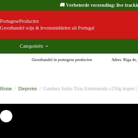
Ga
🚚 Verbeterde verzending: live track
naar
de
inhoud
PortugeseProducten
Groothandel wijn & levensmiddelen uit Portugal
Categorieën
Groothandel in portugese producten
Adres: Riga 4e,
Home
/
Diepvries
/
Gandara Suíno Tiras Entremeada ±250g kopen | 