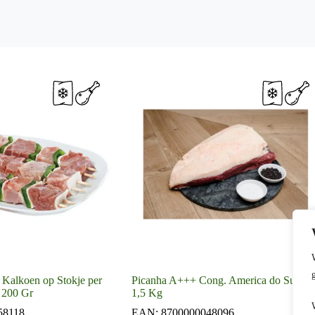
 Kalkoen op Stokje per
Picanha A+++ Cong. America do Sul +/-
- 200 Gr
1,5 Kg
58118
EAN:
8700000048096