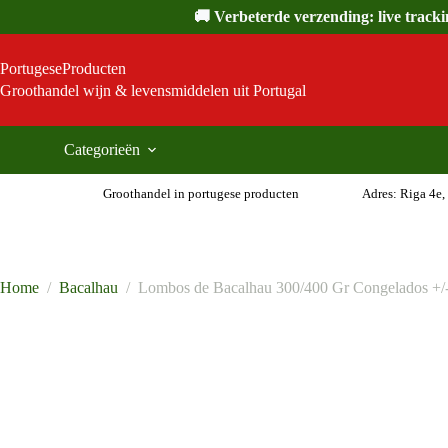
Ga
🚚 Verbeterde verzending: live track
naar
de
inhoud
PortugeseProducten
Groothandel wijn & levensmiddelen uit Portugal
Categorieën
Groothandel in portugese producten
Adres: Riga 4e,
Home
/
Bacalhau
/
Lombos de Bacalhau 300/400 Gr Congelados