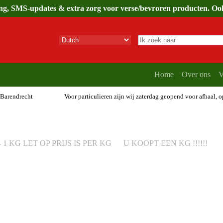
ing, SMS-updates & extra zorg voor verse/bevroren producten. Ook 
Geen
resultaten
Home
Over ons
V
 Barendrecht
Voor particulieren zijn wij zaterdag geopend voor afhaal, 
 +/- 1 KG LET OP PRIJS IS PER KG U KOOPT EEN KG !!!!!!