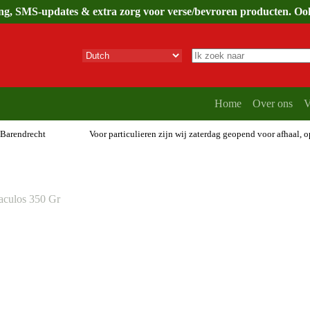
ing, SMS-updates & extra zorg voor verse/bevroren producten. Ook 
Geen
resultaten
Home
Over ons
V
 Barendrecht
Voor particulieren zijn wij zaterdag geopend voor afhaal, 
aculos 350 Gr