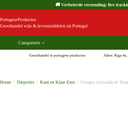
Ga
🚚 Verbeterde verzending: live track
naar
de
inhoud
PortugeseProducten
Groothandel wijn & levensmiddelen uit Portugal
Categorieën
Groothandel in portugese producten
Adres: Riga 4e,
Home
/
Diepvries
/
Kant en Klaar Eten
/
Frangus Arrozada de Tent