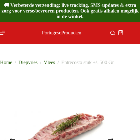
Ga
🚚 Verbeterde verzending: live tracking, SMS-updates & extra
naar
zorg voor verse/bevroren producten. Ook gratis afhalen mogelijk
de
in de winkel.
inhoud
PortugeseProducten
Winkelwa
Home
/
Diepvries
/
Vlees
/
Entrecosto stuk +/- 500 Gr