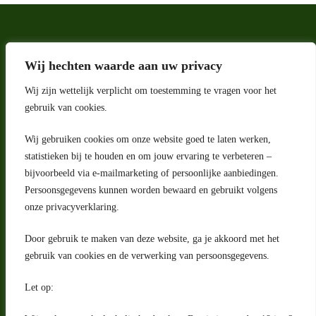
Wij hechten waarde aan uw privacy
Wij zijn wettelijk verplicht om toestemming te vragen voor het
gebruik van cookies.
Wij gebruiken cookies om onze website goed te laten werken,
statistieken bij te houden en om jouw ervaring te verbeteren –
Adres
bijvoorbeeld via e-mailmarketing of persoonlijke aanbiedingen.
Riga 4 E
Persoonsgegevens kunnen worden bewaard en gebruikt volgens
2993 LW Barendrecht
Nederland
onze privacyverklaring.
Contact
Door gebruik te maken van deze website, ga je akkoord met het
klantenservice@portugeseproducten.nl
gebruik van cookies en de verwerking van persoonsgegevens.
Facebook
Informatie
Let op:
Algemene voorwaarden
Privacyverklaring