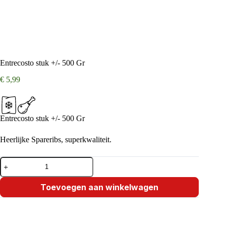
Entrecosto stuk +/- 500 Gr
€
5,99
Entrecosto stuk +/- 500 Gr
Heerlijke Spareribs, superkwaliteit.
Entrecosto
stuk
+/-
500
Toevoegen aan winkelwagen
Gr
aantal