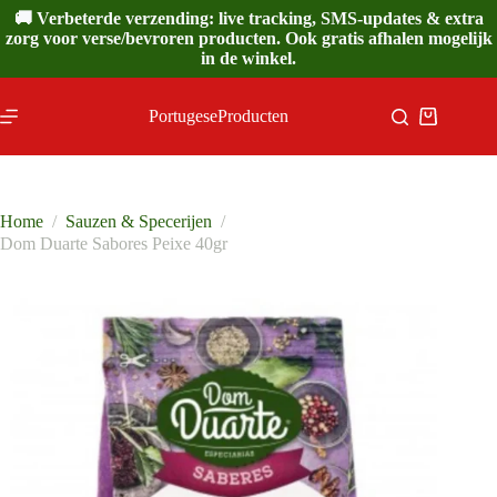
Ga
🚚 Verbeterde verzending: live tracking, SMS-updates & extra
naar
zorg voor verse/bevroren producten. Ook gratis afhalen mogelijk
de
in de winkel.
inhoud
PortugeseProducten
Winkelwa
Home
/
Sauzen & Specerijen
/
Dom Duarte Sabores Peixe 40gr