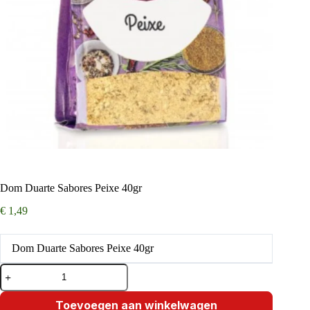
Dom Duarte Sabores Peixe 40gr
€
1,49
Dom Duarte Sabores Peixe 40gr
Dom
Duarte
Sabores
Peixe
Toevoegen aan winkelwagen