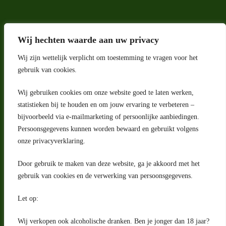
Wij hechten waarde aan uw privacy
Wij zijn wettelijk verplicht om toestemming te vragen voor het
gebruik van cookies.
Wij gebruiken cookies om onze website goed te laten werken,
Adres
statistieken bij te houden en om jouw ervaring te verbeteren –
bijvoorbeeld via e-mailmarketing of persoonlijke aanbiedingen.
Riga 4 E
Persoonsgegevens kunnen worden bewaard en gebruikt volgens
2993 LW Barendrecht
Nederland
onze privacyverklaring.
Contact
Door gebruik te maken van deze website, ga je akkoord met het
klantenservice@portugeseproducten.nl
gebruik van cookies en de verwerking van persoonsgegevens.
Facebook
Informatie
Let op:
Algemene voorwaarden
Privacyverklaring
Wij verkopen ook alcoholische dranken. Ben je jonger dan 18 jaar?
Herroepingsrecht