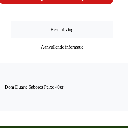
40gr
aantal
Beschrijving
Aanvullende informatie
Dom Duarte Sabores Peixe 40gr