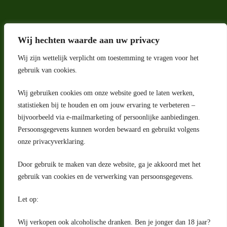
Wij hechten waarde aan uw privacy
Wij zijn wettelijk verplicht om toestemming te vragen voor het
gebruik van cookies.
Wij gebruiken cookies om onze website goed te laten werken,
Adres
statistieken bij te houden en om jouw ervaring te verbeteren –
bijvoorbeeld via e-mailmarketing of persoonlijke aanbiedingen.
Riga 4 E
Persoonsgegevens kunnen worden bewaard en gebruikt volgens
2993 LW Barendrecht
Nederland
onze privacyverklaring.
Contact
Door gebruik te maken van deze website, ga je akkoord met het
klantenservice@portugeseproducten.nl
gebruik van cookies en de verwerking van persoonsgegevens.
Facebook
Informatie
Let op:
Algemene voorwaarden
Privacyverklaring
Wij verkopen ook alcoholische dranken. Ben je jonger dan 18 jaar?
Herroepingsrecht