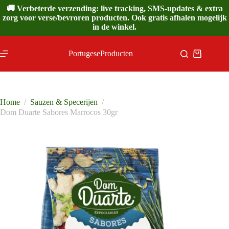
Ga
🚚 Verbeterde verzending: live tracking, SMS-updates & extra
naar
zorg voor verse/bevroren producten. Ook gratis afhalen mogelijk
de
in de winkel.
inhoud
PortugeseProducten
Winkelwa
Home
/
Sauzen & Specerijen
/
Dom Duarte Sabores Marrocos 30gr