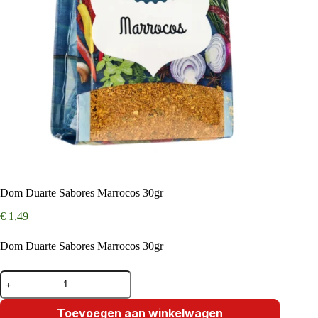
Dom Duarte Sabores Marrocos 30gr
€
1,49
Dom Duarte Sabores Marrocos 30gr
Dom
Duarte
Sabores
Marrocos
Toevoegen aan winkelwagen