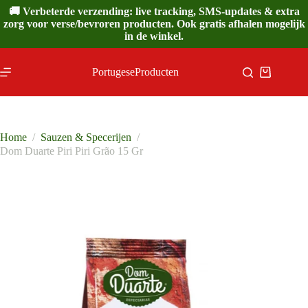
Ga
🚚 Verbeterde verzending: live tracking, SMS-updates & extra
naar
zorg voor verse/bevroren producten. Ook gratis afhalen mogelijk
de
in de winkel.
inhoud
PortugeseProducten
Winkelwa
Home
/
Sauzen & Specerijen
/
Dom Duarte Piri Piri Grão 15 Gr