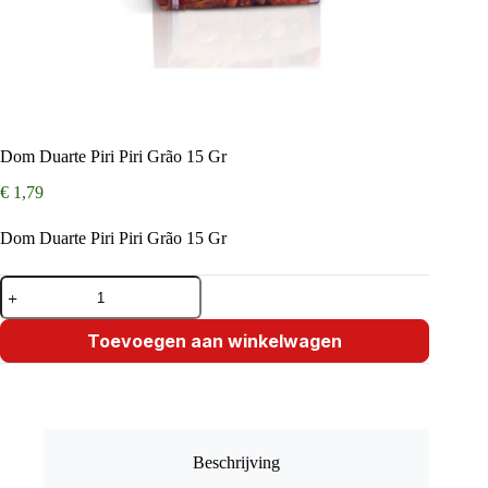
Dom Duarte Piri Piri Grão 15 Gr
€
1,79
Dom Duarte Piri Piri Grão 15 Gr
Dom
Duarte
Piri
Piri
Toevoegen aan winkelwagen
Grão
15
Gr
aantal
Beschrijving