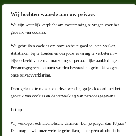
Wij hechten waarde aan uw privacy
Wij zijn wettelijk verplicht om toestemming te vragen voor het
gebruik van cookies.
Wij gebruiken cookies om onze website goed te laten werken,
statistieken bij te houden en om jouw ervaring te verbeteren –
Adres
bijvoorbeeld via e-mailmarketing of persoonlijke aanbiedingen.
Riga 4 E
Persoonsgegevens kunnen worden bewaard en gebruikt volgens
2993 LW Barendrecht
Nederland
onze privacyverklaring.
Contact
Door gebruik te maken van deze website, ga je akkoord met het
klantenservice@portugeseproducten.nl
gebruik van cookies en de verwerking van persoonsgegevens.
Facebook
Informatie
Let op:
Algemene voorwaarden
Privacyverklaring
Wij verkopen ook alcoholische dranken. Ben je jonger dan 18 jaar?
Herroepingsrecht
Dan mag je wél onze website gebruiken, maar géén alcoholische