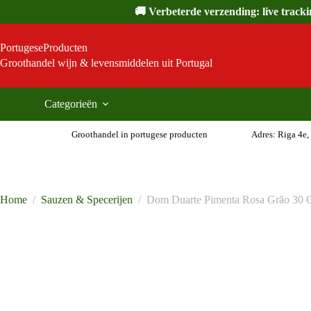
Ga
🚚 Verbeterde verzending: live track
naar
de
inhoud
PortugeseProducten
Groothandel wijn & levensmiddelen uit Portugal
Categorieën
Groothandel in portugese producten
Adres: Riga 4e,
Home
/
Sauzen & Specerijen
/
Dom Duarte Pimenta Rosa Grão 30 