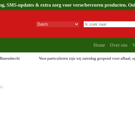
ing, SMS-updates & extra zorg voor verse/bevroren producten. Ook 
Geen
resultaten
Home
Over ons
V
 Barendrecht
Voor particulieren zijn wij zaterdag geopend voor afhaal, 
Gr