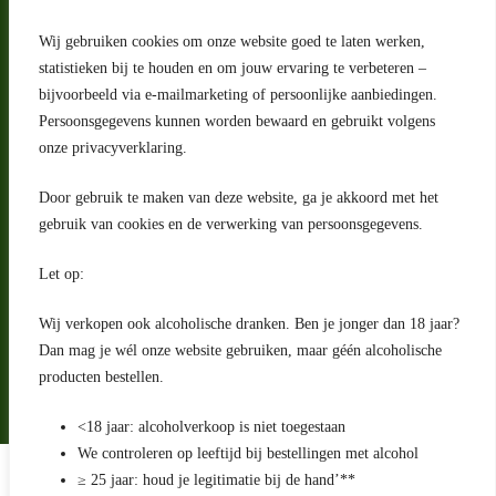
Wij gebruiken cookies om onze website goed te laten werken,
Adres
statistieken bij te houden en om jouw ervaring te verbeteren –
bijvoorbeeld via e-mailmarketing of persoonlijke aanbiedingen.
Riga 4 E
Persoonsgegevens kunnen worden bewaard en gebruikt volgens
2993 LW Barendrecht
Nederland
onze privacyverklaring.
Contact
Door gebruik te maken van deze website, ga je akkoord met het
klantenservice@portugeseproducten.nl
gebruik van cookies en de verwerking van persoonsgegevens.
Facebook
Informatie
Let op:
Algemene voorwaarden
Privacyverklaring
Wij verkopen ook alcoholische dranken. Ben je jonger dan 18 jaar?
Herroepingsrecht
Dan mag je wél onze website gebruiken, maar géén alcoholische
producten bestellen.
Bij bezorging van alcoholhoudende dranken voert de bezorger
een age check uit
<18 jaar: alcoholverkoop is niet toegestaan
We controleren op leeftijd bij bestellingen met alcohol
Algemene voorwaarden
≥ 25 jaar: houd je legitimatie bij de hand’**
Privacyverklaring