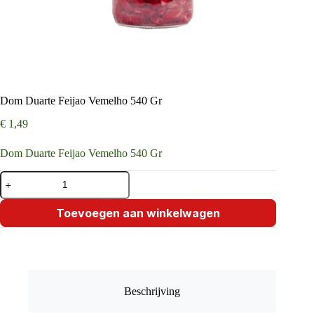
Dom Duarte Feijao Vemelho 540 Gr
€
1,49
Dom Duarte Feijao Vemelho 540 Gr
Dom
Duarte
Feijao
Vemelho
Toevoegen aan winkelwagen
540
Gr
aantal
Beschrijving