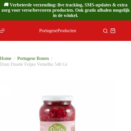
Ga
🚚 Verbeterde verzending: live tracking, SMS-updates & extra
naar
zorg voor verse/bevroren producten. Ook gratis afhalen mogelijk
de
in de winkel.
inhoud
PortugeseProducten
Winkelwa
Home
/
Portugese Bonen
/
Dom Duarte Feijao Vemelho 540 Gr