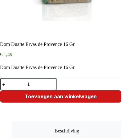
Dom Duarte Ervas de Provence 16 Gr
€
1,49
Dom Duarte Ervas de Provence 16 Gr
Dom
Duarte
Ervas
de
Toevoegen aan winkelwagen
Provence
16
Gr
aantal
Beschrijving