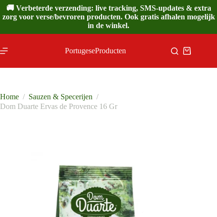
Ga
🚚 Verbeterde verzending: live tracking, SMS-updates & extra
naar
zorg voor verse/bevroren producten. Ook gratis afhalen mogelijk
de
in de winkel.
inhoud
PortugeseProducten
Winkelwa
Home
/
Sauzen & Specerijen
/
Dom Duarte Ervas de Provence 16 Gr