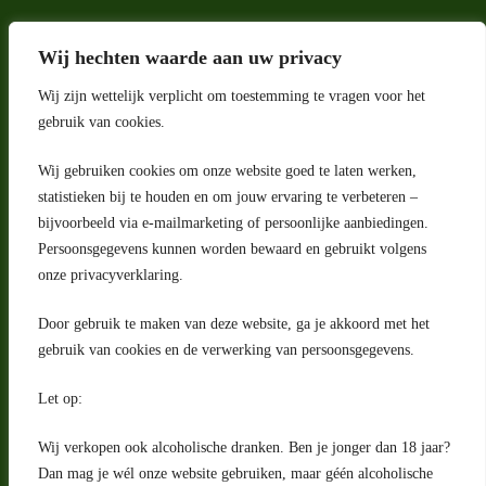
Wij hechten waarde aan uw privacy
Wij zijn wettelijk verplicht om toestemming te vragen voor het
gebruik van cookies.
Wij gebruiken cookies om onze website goed te laten werken,
statistieken bij te houden en om jouw ervaring te verbeteren –
Adres
bijvoorbeeld via e-mailmarketing of persoonlijke aanbiedingen.
Riga 4 E
Persoonsgegevens kunnen worden bewaard en gebruikt volgens
2993 LW Barendrecht
Nederland
onze privacyverklaring.
Contact
Door gebruik te maken van deze website, ga je akkoord met het
klantenservice@portugeseproducten.nl
gebruik van cookies en de verwerking van persoonsgegevens.
Facebook
Informatie
Let op:
Algemene voorwaarden
Privacyverklaring
Wij verkopen ook alcoholische dranken. Ben je jonger dan 18 jaar?
Herroepingsrecht
Dan mag je wél onze website gebruiken, maar géén alcoholische