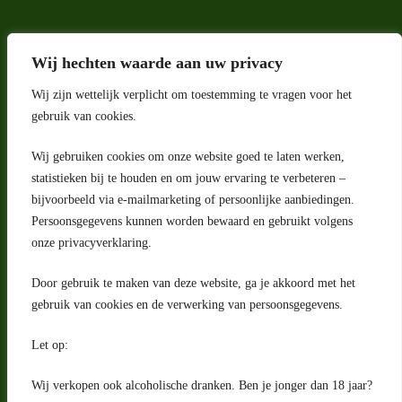
Wij hechten waarde aan uw privacy
Wij zijn wettelijk verplicht om toestemming te vragen voor het
gebruik van cookies.
Wij gebruiken cookies om onze website goed te laten werken,
Adres
statistieken bij te houden en om jouw ervaring te verbeteren –
bijvoorbeeld via e-mailmarketing of persoonlijke aanbiedingen.
Riga 4 E
Persoonsgegevens kunnen worden bewaard en gebruikt volgens
2993 LW Barendrecht
Nederland
onze privacyverklaring.
Contact
Door gebruik te maken van deze website, ga je akkoord met het
klantenservice@portugeseproducten.nl
gebruik van cookies en de verwerking van persoonsgegevens.
Facebook
Informatie
Let op:
Algemene voorwaarden
Privacyverklaring
Wij verkopen ook alcoholische dranken. Ben je jonger dan 18 jaar?
Herroepingsrecht