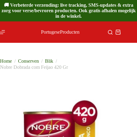
Ga
🚚 Verbeterde verzending: live tracking, SMS-updates & extra
naar
zorg voor verse/bevroren producten. Ook gratis afhalen mogelijk
de
in de winkel.
inhoud
PortugeseProducten
Winkelwa
Home
/
Conserven
/
Blik
/
Nobre Dobrada com Feijao 420 Gr