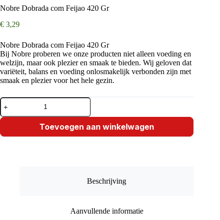
Nobre Dobrada com Feijao 420 Gr
€
3,29
Nobre Dobrada com Feijao 420 Gr
Bij Nobre proberen we onze producten niet alleen voeding en
welzijn, maar ook plezier en smaak te bieden. Wij geloven dat
variëteit, balans en voeding onlosmakelijk verbonden zijn met
smaak en plezier voor het hele gezin.
Nobre
Dobrada
com
Feijao
Toevoegen aan winkelwagen
420
Gr
aantal
Beschrijving
Aanvullende informatie