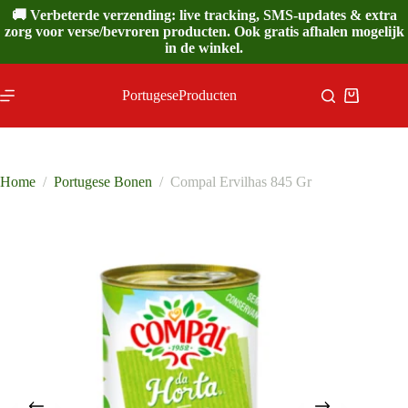
Ga
🚚 Verbeterde verzending: live tracking, SMS-updates & extra
naar
zorg voor verse/bevroren producten. Ook gratis afhalen mogelijk
de
in de winkel.
inhoud
PortugeseProducten
Winkelwa
Home
/
Portugese Bonen
/
Compal Ervilhas 845 Gr