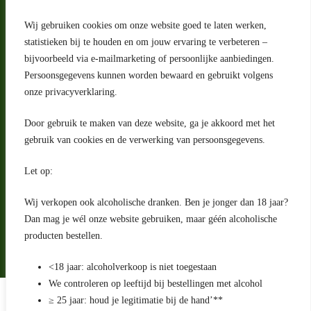
Wij gebruiken cookies om onze website goed te laten werken,
statistieken bij te houden en om jouw ervaring te verbeteren –
Adres
bijvoorbeeld via e-mailmarketing of persoonlijke aanbiedingen.
Riga 4 E
Persoonsgegevens kunnen worden bewaard en gebruikt volgens
2993 LW Barendrecht
Nederland
onze privacyverklaring.
Contact
Door gebruik te maken van deze website, ga je akkoord met het
klantenservice@portugeseproducten.nl
gebruik van cookies en de verwerking van persoonsgegevens.
Facebook
Informatie
Let op:
Algemene voorwaarden
Privacyverklaring
Wij verkopen ook alcoholische dranken. Ben je jonger dan 18 jaar?
Herroepingsrecht
Dan mag je wél onze website gebruiken, maar géén alcoholische
producten bestellen.
Bij bezorging van alcoholhoudende dranken voert de bezorger
een age check uit
<18 jaar: alcoholverkoop is niet toegestaan
We controleren op leeftijd bij bestellingen met alcohol
Algemene voorwaarden
≥ 25 jaar: houd je legitimatie bij de hand’**
Privacyverklaring