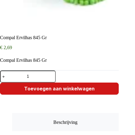
Compal Ervilhas 845 Gr
€
2,69
Compal Ervilhas 845 Gr
Compal
Ervilhas
845
Gr
Toevoegen aan winkelwagen
aantal
Beschrijving