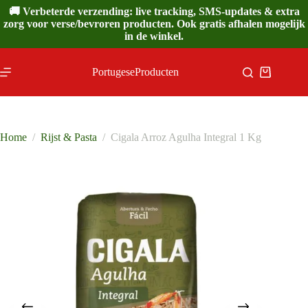
Ga
🚚 Verbeterde verzending: live tracking, SMS-updates & extra
naar
zorg voor verse/bevroren producten. Ook gratis afhalen mogelijk
de
in de winkel.
inhoud
PortugeseProducten
Winkelwa
Home
/
Rijst & Pasta
/
Cigala Arroz Agulha Integral 1 Kg