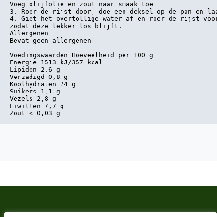
Voeg olijfolie en zout naar smaak toe.

3. Roer de rijst door, doe een deksel op de pan en laa
4. Giet het overtollige water af en roer de rijst voor
zodat deze lekker los blijft.

Allergenen

Bevat geen allergenen

Voedingswaarden Hoeveelheid per 100 g.

Energie 1513 kJ/357 kcal

Lipiden 2,6 g

Verzadigd 0,8 g

Koolhydraten 74 g

Suikers 1,1 g

Vezels 2,8 g

Eiwitten 7,7 g

Zout < 0,03 g