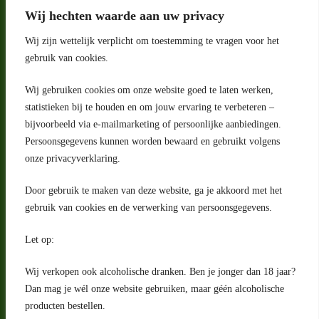
Wij hechten waarde aan uw privacy
Wij zijn wettelijk verplicht om toestemming te vragen voor het
gebruik van cookies.
Wij gebruiken cookies om onze website goed te laten werken,
statistieken bij te houden en om jouw ervaring te verbeteren –
Adres
bijvoorbeeld via e-mailmarketing of persoonlijke aanbiedingen.
Riga 4 E
Persoonsgegevens kunnen worden bewaard en gebruikt volgens
2993 LW Barendrecht
Nederland
onze privacyverklaring.
Contact
Door gebruik te maken van deze website, ga je akkoord met het
klantenservice@portugeseproducten.nl
gebruik van cookies en de verwerking van persoonsgegevens.
Facebook
Informatie
Let op:
Algemene voorwaarden
Privacyverklaring
Wij verkopen ook alcoholische dranken. Ben je jonger dan 18 jaar?
Herroepingsrecht
Dan mag je wél onze website gebruiken, maar géén alcoholische
producten bestellen.
Bij bezorging van alcoholhoudende dranken voert de bezorger