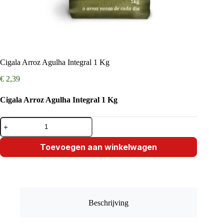
Cigala Arroz Agulha Integral 1 Kg
€
2,39
Cigala Arroz Agulha Integral 1 Kg
Cigala
Arroz
Agulha
Integral
Toevoegen aan winkelwagen
1
Kg
aantal
Beschrijving