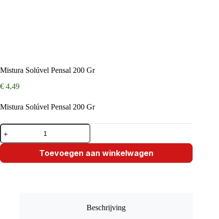
Mistura Solúvel Pensal 200 Gr
€
4,49
Mistura Solúvel Pensal 200 Gr
Mistura
Solúvel
Pensal
200
Toevoegen aan winkelwagen
Gr
aantal
Beschrijving