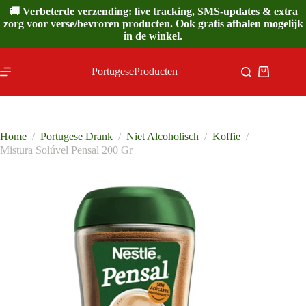
Ga
🚚 Verbeterde verzending: live tracking, SMS-updates & extra
naar
zorg voor verse/bevroren producten. Ook gratis afhalen mogelijk
de
in de winkel.
inhoud
PortugeseProducten
Winkelwa
Home
/
Portugese Drank
/
Niet Alcoholisch
/
Koffie
/
Mistura Solúvel Pensal 200 Gr