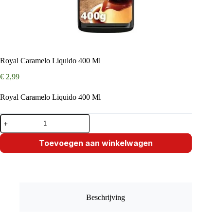
Royal Caramelo Liquido 400 Ml
€
2,99
Royal Caramelo Liquido 400 Ml
Royal
Caramelo
Liquido
400
Toevoegen aan winkelwagen
Ml
aantal
Beschrijving