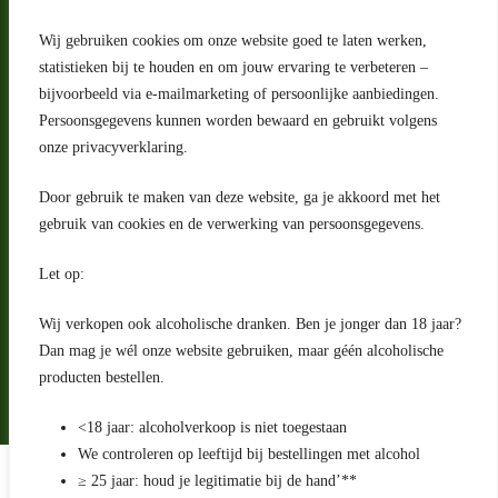
Wij gebruiken cookies om onze website goed te laten werken,
statistieken bij te houden en om jouw ervaring te verbeteren –
Adres
bijvoorbeeld via e-mailmarketing of persoonlijke aanbiedingen.
Riga 4 E
Persoonsgegevens kunnen worden bewaard en gebruikt volgens
2993 LW Barendrecht
Nederland
onze privacyverklaring.
Contact
Door gebruik te maken van deze website, ga je akkoord met het
klantenservice@portugeseproducten.nl
gebruik van cookies en de verwerking van persoonsgegevens.
Facebook
Informatie
Let op:
Algemene voorwaarden
Privacyverklaring
Wij verkopen ook alcoholische dranken. Ben je jonger dan 18 jaar?
Herroepingsrecht
Dan mag je wél onze website gebruiken, maar géén alcoholische
producten bestellen.
Bij bezorging van alcoholhoudende dranken voert de bezorger
een age check uit
<18 jaar: alcoholverkoop is niet toegestaan
We controleren op leeftijd bij bestellingen met alcohol
Algemene voorwaarden
≥ 25 jaar: houd je legitimatie bij de hand’**
Privacyverklaring