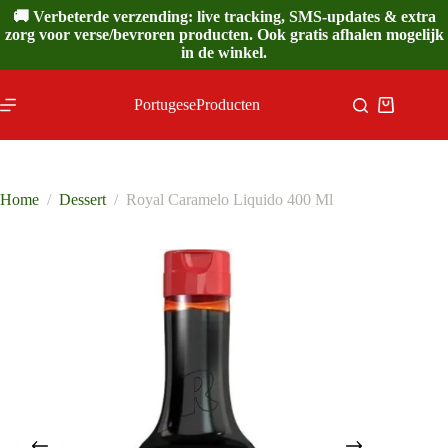
Ga
🚚 Verbeterde verzending: live tracking, SMS-updates & extra
naar
zorg voor verse/bevroren producten. Ook gratis afhalen mogelijk
de
in de winkel.
inhoud
PortugeseProducten
Winkelwa
Home
/
Dessert
/
Royal Caramelo Liquido 400 Ml