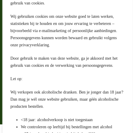
gebruik van cookies.
Wij gebruiken cookies om onze website goed te laten werken,
statistieken bij te houden en om jouw ervaring te verbeteren –
Adres
bijvoorbeeld via e-mailmarketing of persoonlijke aanbiedingen.
Riga 4 E
Persoonsgegevens kunnen worden bewaard en gebruikt volgens
2993 LW Barendrecht
Nederland
onze privacyverklaring.
Contact
Door gebruik te maken van deze website, ga je akkoord met het
klantenservice@portugeseproducten.nl
gebruik van cookies en de verwerking van persoonsgegevens.
Facebook
Informatie
Let op:
Algemene voorwaarden
Privacyverklaring
Wij verkopen ook alcoholische dranken. Ben je jonger dan 18 jaar?
Herroepingsrecht
Dan mag je wél onze website gebruiken, maar géén alcoholische
producten bestellen.
Bij bezorging van alcoholhoudende dranken voert de bezorger
een age check uit
<18 jaar: alcoholverkoop is niet toegestaan
We controleren op leeftijd bij bestellingen met alcohol