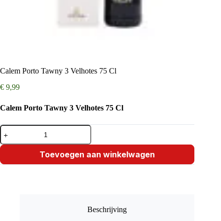
Calem Porto Tawny 3 Velhotes 75 Cl
€
9,99
Calem Porto Tawny 3 Velhotes 75 Cl
Calem
Porto
Tawny
3
Toevoegen aan winkelwagen
Velhotes
75
Cl
aantal
Beschrijving