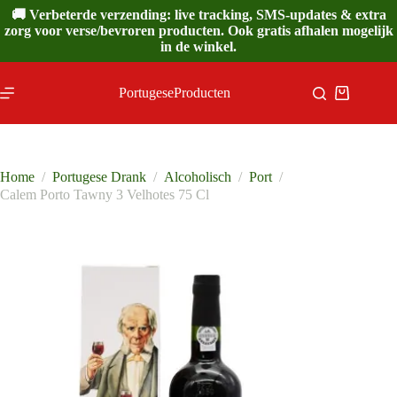
Ga
🚚 Verbeterde verzending: live tracking, SMS-updates & extra
naar
zorg voor verse/bevroren producten. Ook gratis afhalen mogelijk
de
in de winkel.
inhoud
PortugeseProducten
Winkelwa
Home
/
Portugese Drank
/
Alcoholisch
/
Port
/
Calem Porto Tawny 3 Velhotes 75 Cl