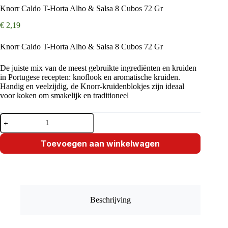
Knorr Caldo T-Horta Alho & Salsa 8 Cubos 72 Gr
€
2,19
Knorr Caldo T-Horta Alho & Salsa 8 Cubos 72 Gr
De juiste mix van de meest gebruikte ingrediënten en kruiden
in Portugese recepten: knoflook en aromatische kruiden.
Handig en veelzijdig, de Knorr-kruidenblokjes zijn ideaal
voor koken om smakelijk en traditioneel
Knorr
Caldo
T-
Horta
Toevoegen aan winkelwagen
Alho
&
Salsa
8
Cubos
72
Beschrijving
Gr
aantal