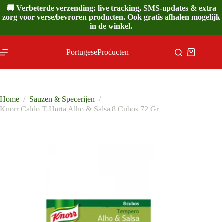
Ga
🚚 Verbeterde verzending: live tracking, SMS-updates & extra
naar
zorg voor verse/bevroren producten. Ook gratis afhalen mogelijk
de
in de winkel.
inhoud
PortugeseProducten
Winkelwa
Home
/
Sauzen & Specerijen
/
Knorr Caldo T-Horta Alho & Salsa 8 Cubos 72 Gr