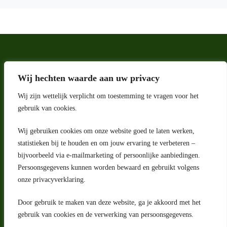
Wij hechten waarde aan uw privacy
Wij zijn wettelijk verplicht om toestemming te vragen voor het
gebruik van cookies.
Wij gebruiken cookies om onze website goed te laten werken,
Adres
statistieken bij te houden en om jouw ervaring te verbeteren –
bijvoorbeeld via e-mailmarketing of persoonlijke aanbiedingen.
Riga 4 E
Persoonsgegevens kunnen worden bewaard en gebruikt volgens
2993 LW Barendrecht
Nederland
onze privacyverklaring.
Contact
Door gebruik te maken van deze website, ga je akkoord met het
klantenservice@portugeseproducten.nl
gebruik van cookies en de verwerking van persoonsgegevens.
Facebook