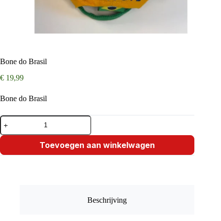
Bone do Brasil
€
19,99
Bone do Brasil
Bone
do
Brasil
aantal
Toevoegen aan winkelwagen
Beschrijving