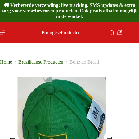
Ga
🚚 Verbeterde verzending: live tracking, SMS-updates & extra
naar
zorg voor verse/bevroren producten. Ook gratis afhalen mogelijk
de
in de winkel.
inhoud
PortugeseProducten
Winkelwa
Home
/
Braziliaanse Producten
/
Bone do Brasil