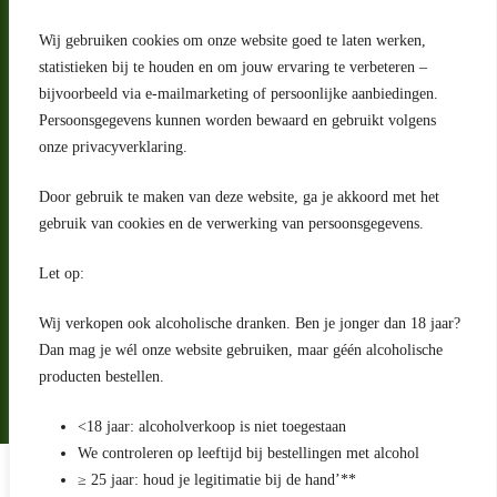
Wij gebruiken cookies om onze website goed te laten werken,
statistieken bij te houden en om jouw ervaring te verbeteren –
Adres
bijvoorbeeld via e-mailmarketing of persoonlijke aanbiedingen.
Riga 4 E
Persoonsgegevens kunnen worden bewaard en gebruikt volgens
2993 LW Barendrecht
Nederland
onze privacyverklaring.
Contact
Door gebruik te maken van deze website, ga je akkoord met het
klantenservice@portugeseproducten.nl
gebruik van cookies en de verwerking van persoonsgegevens.
Facebook
Informatie
Let op:
Algemene voorwaarden
Privacyverklaring
Wij verkopen ook alcoholische dranken. Ben je jonger dan 18 jaar?
Herroepingsrecht
Dan mag je wél onze website gebruiken, maar géén alcoholische
producten bestellen.
Bij bezorging van alcoholhoudende dranken voert de bezorger
een age check uit
<18 jaar: alcoholverkoop is niet toegestaan
We controleren op leeftijd bij bestellingen met alcohol
Algemene voorwaarden
≥ 25 jaar: houd je legitimatie bij de hand’**
Privacyverklaring