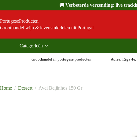
Ga
🚚 Verbeterde verzending: live track
naar
de
inhoud
PortugeseProducten
Groothandel wijn & levensmiddelen uit Portugal
Categorieën
Groothandel in portugese producten
Adres: Riga 4e,
Home
/
Dessert
/
Avei Beijinhos 150 Gr