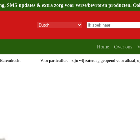
ing, SMS-updates & extra zorg voor verse/bevroren producten. Ook 
Geen
resultaten
Home
Over ons
V
 Barendrecht
Voor particulieren zijn wij zaterdag geopend voor afhaal, 