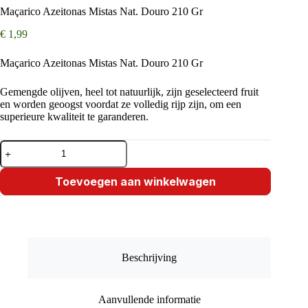
Maçarico Azeitonas Mistas Nat. Douro 210 Gr
€
1,99
Maçarico Azeitonas Mistas Nat. Douro 210 Gr
Gemengde olijven, heel tot natuurlijk, zijn geselecteerd fruit
en worden geoogst voordat ze volledig rijp zijn, om een ​​
superieure kwaliteit te garanderen.
Maçarico
Azeitonas
Mistas
Nat.
Toevoegen aan winkelwagen
Douro
210
Gr
aantal
Beschrijving
Aanvullende informatie