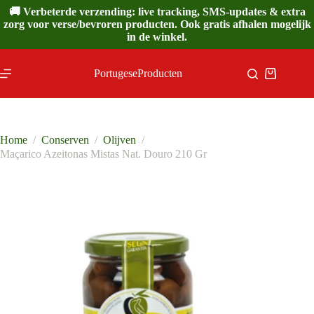
Ga
🚚 Verbeterde verzending: live tracking, SMS-updates & extra
naar
zorg voor verse/bevroren producten. Ook gratis afhalen mogelijk
de
in de winkel.
inhoud
PortugeseProducten
Winkelwa
Home
/
Conserven
/
Olijven
/
Maçarico Azeitonas Mistas Nat. Douro 210 Gr