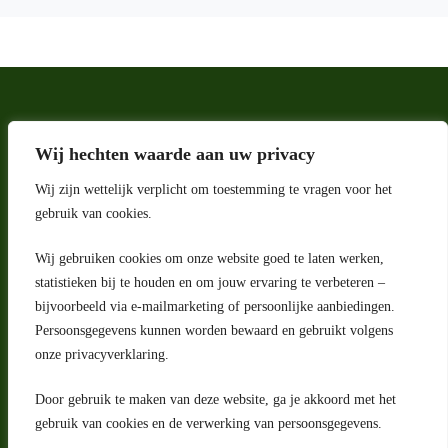
Wij hechten waarde aan uw privacy
Wij zijn wettelijk verplicht om toestemming te vragen voor het
gebruik van cookies.
Wij gebruiken cookies om onze website goed te laten werken,
Adres
statistieken bij te houden en om jouw ervaring te verbeteren –
bijvoorbeeld via e-mailmarketing of persoonlijke aanbiedingen.
Riga 4 E
Persoonsgegevens kunnen worden bewaard en gebruikt volgens
2993 LW Barendrecht
Nederland
onze privacyverklaring.
Contact
Door gebruik te maken van deze website, ga je akkoord met het
klantenservice@portugeseproducten.nl
gebruik van cookies en de verwerking van persoonsgegevens.
Facebook