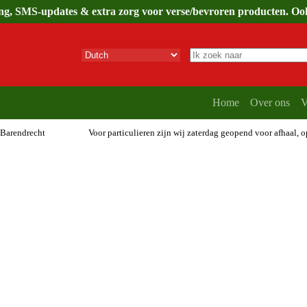
ing, SMS-updates & extra zorg voor verse/bevroren producten. Ook 
Geen
resultaten
Home
Over ons
V
 Barendrecht
Voor particulieren zijn wij zaterdag geopend voor afhaal, 