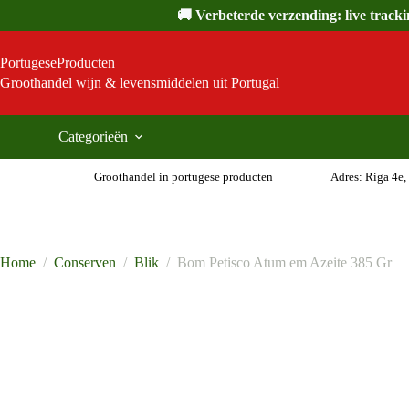
Ga
🚚 Verbeterde verzending: live track
naar
de
inhoud
PortugeseProducten
Groothandel wijn & levensmiddelen uit Portugal
Categorieën
Groothandel in portugese producten
Adres: Riga 4e,
Home
/
Conserven
/
Blik
/
Bom Petisco Atum em Azeite 385 Gr