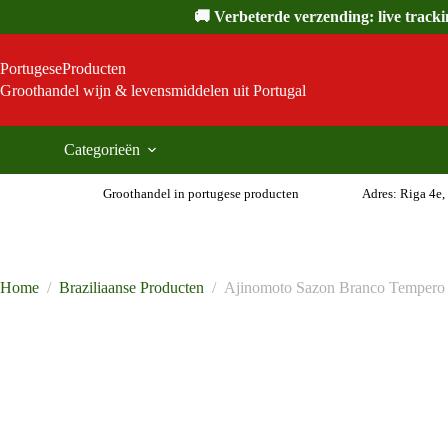
Ga
🚚 Verbeterde verzending: live track
naar
de
inhoud
PortugeseProducten
Groothandel wijn & levensmiddelen uit Portugal
Categorieën
Groothandel in portugese producten
Adres: Riga 4e,
Home
/
Braziliaanse Producten
/
Ajinomoto Sazon Branco Tempero 