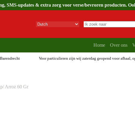
ing, SMS-updates & extra zorg voor verse/bevroren producten. Ook 
Geen
resultaten
Home
Over ons
V
 Barendrecht
Voor particulieren zijn wij zaterdag geopend voor afhaal, 
p/ Arroz 60 Gr