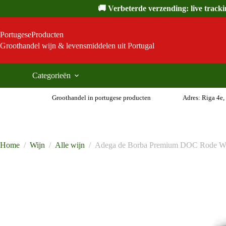
Ga
🚚 Verbeterde verzending: live track
naar
de
inhoud
PortugeseProducten
Groothandel wijn & levensmiddelen uit Portugal
Categorieën
Groothandel in portugese producten
Adres: Riga 4e,
Home
/
Wijn
/
Alle wijn
/
Adega de Borba Premium DOC Rode Wij