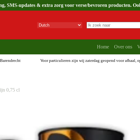
ing, SMS-updates & extra zorg voor verse/bevroren producten. Ook 
Geen
resultaten
Home
Over ons
V
 Barendrecht
Voor particulieren zijn wij zaterdag geopend voor afhaal, 
n 0,75 cl